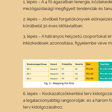
1. lépés – A 4 fő ágazatban (energia, közlekedés
mezőgazdaság) megfigyelt tendenciák és tanu
2. lépés – Jövőbeli forgatókönyvek előrejelzé
körülbelül 30 éves időtávlatban.
3. lépés – A hátrányos helyzetű csoportokat ér
intézkedések azonosítása, figyelembe véve min
6. lépés – Kockázatcsökkentési terv kidolgoz
a legalacsonyabbig rangsorolják, és a három 
terv kidolgozásához.