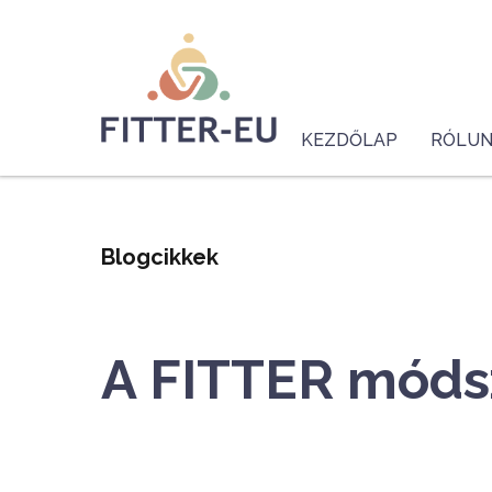
Ugrás
Logo
a
tartalomra
Fő
navigáció
KEZDŐLAP
RÓLU
(HU-
main)
Blogcikkek
A FITTER móds