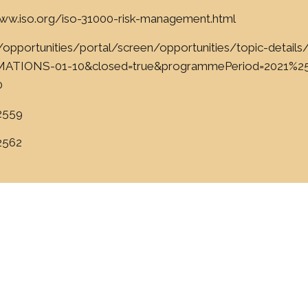
ww.iso.org/iso-31000-risk-management.html
/opportunities/portal/screen/opportunities/topic-details
TIONS-01-10&closed=true&programmePeriod=2021%2
0
32559
2562