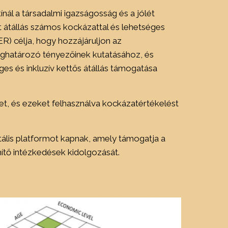
kínál a társadalmi igazságosság és a jólét
t átállás számos kockázattal és lehetséges
ER) célja, hogy hozzájáruljon az
ghatározó tényezőinek kutatásához, és
es és inkluzív kettős átállás támogatása
t, és ezeket felhasználva kockázatértékelést
itális platformot kapnak, amely támogatja a
hítő intézkedések kidolgozását.