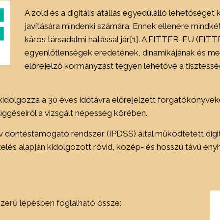
A zöld és a digitális átállás egyedülálló lehetőséget 
javítására mindenki számára. Ennek ellenére mindké
káros társadalmi hatással jár[1]. A FITTER-EU (FITT
egyenlőtlenségek eredetének, dinamikájának és me
előrejelző kormányzást tegyen lehetővé a tisztesség
olgozza a 30 éves időtávra előrejelzett forgatókönyveke
ggéseiről a vizsgált népesség körében.
tív döntéstámogató rendszer (IPDSS) által működtetett dig
elés alapján kidolgozott rövid, közép- és hosszú távú eny
zerű lépésben foglalható össze: