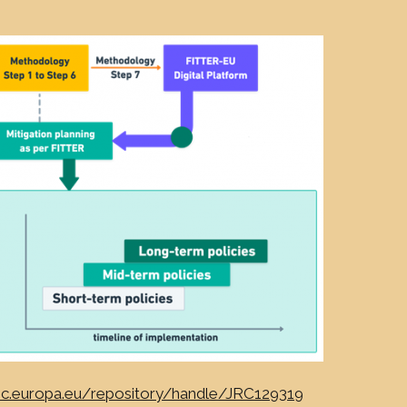
c.ec.europa.eu/repository/handle/JRC129319