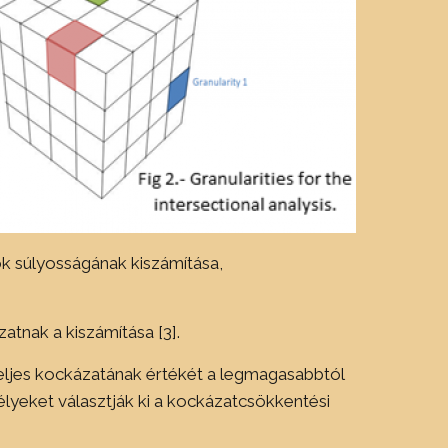
ok súlyosságának kiszámítása,
atnak a kiszámítása [3].
teljes kockázatának értékét a legmagasabbtól
lyeket választják ki a kockázatcsökkentési