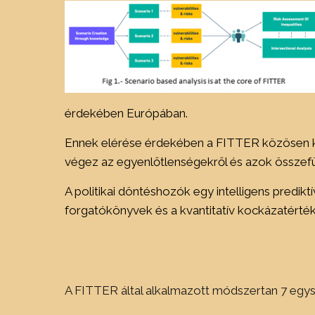
érdekében Európában.
Ennek elérése érdekében a FITTER közösen kid
végez az egyenlőtlenségekről és azok összefü
A politikai döntéshozók egy intelligens predik
forgatókönyvek és a kvantitatív kockázatérték
A FITTER által alkalmazott módszertan 7 egys