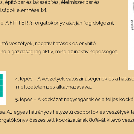
, építőipar és lakásépítés, élelmiszeripar és
lságok elemzése [2].
se: A FITTER 3 forgatókönyv alapján fog dolgozni,
intő veszélyek, negatív hatások és enyhítő
d a gazdaságilag aktív, mind az inaktív népességet.
4. lépés – A veszélyek valószínűségének és a hatás
metszetelemzés alkalmazásával.
5. lépés – A kockázat nagyságának és a teljes kockáz
ása. Az egyes hátrányos helyzetű csoportok és veszélyek 
forgatókönyv összesített kockázatának 80%-át kitevő veszé