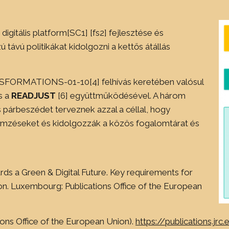
 digitális platform[SC1] [fs2] fejlesztése és
 távú politikákat kidolgozni a kettős átállás
ORMATIONS-01-10[4] felhívás keretében valósul
s a
READJUST
[6] együttműködésével. A három
s párbeszédet terveznek azzal a céllal, hogy
elemzéseket és kidolgozzák a közös fogalomtárat és
ds a Green & Digital Future. Key requirements for
ion. Luxembourg: Publications Office of the European
ions Office of the European Union).
https://publications.jr