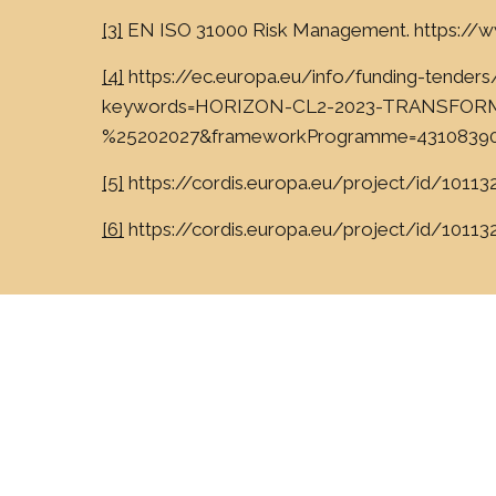
[3]
EN ISO 31000 Risk Management. https://w
[4]
https://ec.europa.eu/info/funding-tenders
keywords=HORIZON-CL2-2023-TRANSFORMA
%25202027&frameworkProgramme=4310839
[5]
https://cordis.europa.eu/project/id/1011
[6]
https://cordis.europa.eu/project/id/10113