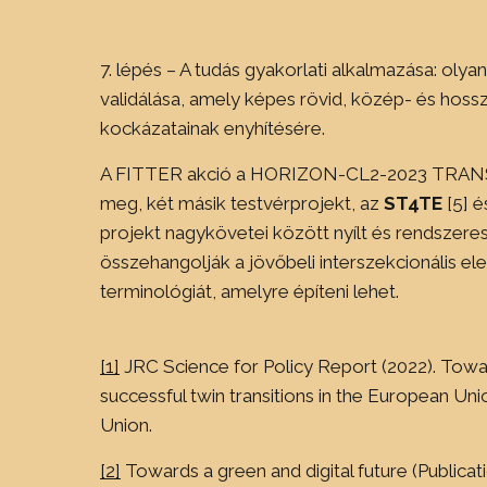
7. lépés – A tudás gyakorlati alkalmazása: olyan
validálása, amely képes rövid, közép- és hosszú
kockázatainak enyhítésére.
A FITTER akció a HORIZON-CL2-2023 TRANSF
meg, két másik testvérprojekt, az
ST4TE
[5] é
projekt nagykövetei között nyílt és rendszere
összehangolják a jövőbeli interszekcionális 
terminológiát, amelyre építeni lehet.
[1]
JRC Science for Policy Report (2022). Towar
successful twin transitions in the European Un
Union.
[2]
Towards a green and digital future (Publicat