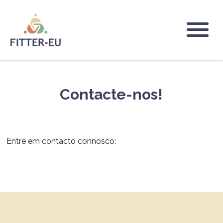
Passar
para
o
Logo
conteúdo
principal
Contacte-nos!
Entre em contacto connosco: