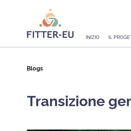
Salta
Logo
al
contenuto
principale
Navigazione
principale
INIZIO
IL PROG
Blogs
Transizione gem