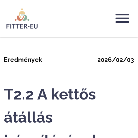
Ugrás
a
tartalomra
Logo
Eredmények
2026/02/03
T2.2 A kettős
átállás