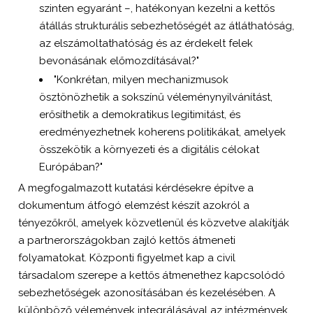
szinten egyaránt –, hatékonyan kezelni a kettős
átállás strukturális sebezhetőségét az átláthatóság,
az elszámoltathatóság és az érdekelt felek
bevonásának előmozdításával?"
"Konkrétan, milyen mechanizmusok
ösztönözhetik a sokszínű véleménynyilvánítást,
erősíthetik a demokratikus legitimitást, és
eredményezhetnek koherens politikákat, amelyek
összekötik a környezeti és a digitális célokat
Európában?"
A megfogalmazott kutatási kérdésekre építve a
dokumentum átfogó elemzést készít azokról a
tényezőkről, amelyek közvetlenül és közvetve alakítják
a partnerországokban zajló kettős átmeneti
folyamatokat. Központi figyelmet kap a civil
társadalom szerepe a kettős átmenethez kapcsolódó
sebezhetőségek azonosításában és kezelésében. A
különböző vélemények integrálásával az intézmények