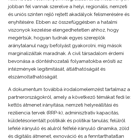
jobban fel vannak szerelve a helyi, regionális, nemzeti
és uniós szinten rejlő rejtett akadályok felismerésére és
enyhítésére. Ebben az összefüggésben a hatalmi
viszonyok kezelése elengedhetetlen ahhoz, hogy
megértsük, hogyan tudnak egyes szereplők
aránytalanul nagy befolyást gyakorolni, míg mások
marginalizáltak maradnak. A civil társadalom érdemi
bevonása a döntéshozatali folyamatokba erősíti az
intézmények legitimitását, átláthatóságát és
elszámoltathatóságát.
A dokumentum továbbá irodalomelemzést tartalmaz a
partnerországokról, amely a következő témákat fedi le:
kettős átmenet irányítása, nemzeti helyreállítási és
reziliencia tervek (RRP-k), adminisztratív kapacitás,
küldetésorientált politikák és politikai tanulás; felülről
lefelé irányuló és alulról felfelé irányuló dinamika, zöld
és digitális átmenet, exnováció és a fenntarthatatlan