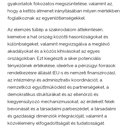
gyakorlatok fokozatos megszüntetése, valamint az,
hogy a kettős átmenet irányításában milyen mértékben
foglalkoznak az egyenlőtlenségekkel.
Az elemzés túllép a szakirodalom áttekintésén,
kiemelve a hat ország közötti hasonlóságokat és
különbségeket, valamint megvizsgálva a meglévő
akadályokat és a közös kihívásokat az egyes
országokban. Ezt kiegészíti a siker potenciális
tényezőinek értékelése, ideértve a pénzügyi források
rendelkezésre állását (EU-s és nemzeti finanszírozás),
az intézményi és adminisztratív koordinációt, a
nemzetközi együttműködést és partnerségeket, a
demokratikus struktúrákat és az ellenőrző és
kiegyensúlyozó mechanizmusokat, az érdekelt felek
bevonását és a társadalmi párbeszédet, a társadalmi
és gazdasági dimenziók integrációját, valamint a
közvélemény elfogadottságát és tudatosságát.