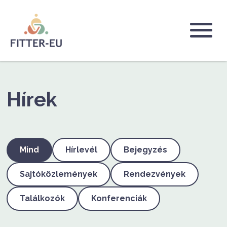
Ugrás
a
tartalomra
Logo
Hírek
Mind
Hírlevél
Bejegyzés
Sajtóközlemények
Rendezvények
Találkozók
Konferenciák