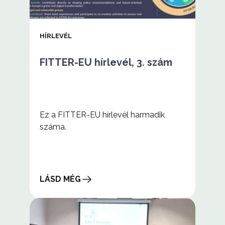
HÍRLEVÉL
FITTER-EU hírlevél, 3. szám
Ez a FITTER-EU hírlevél harmadik
száma.
LÁSD MÉG
FITTER-
EU
hírlevél,