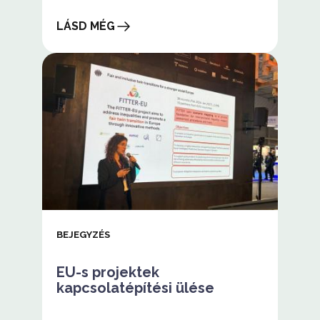
LÁSD MÉG
Fitter-
EU
zárókonferencia
bejelentése
BEJEGYZÉS
EU-s projektek
kapcsolatépítési ülése