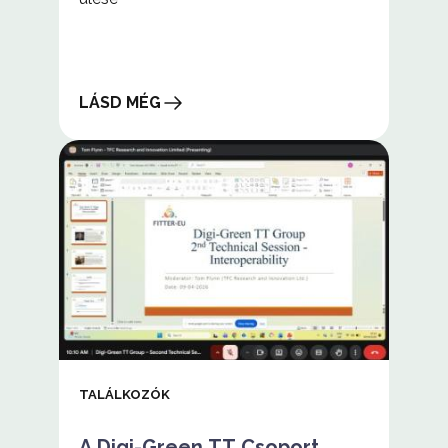
LÁSD MÉG
A
Digi-
Green
TT
Csoport
első
szakmai
ülése
TALÁLKOZÓK
A Digi-Green TT Csoport