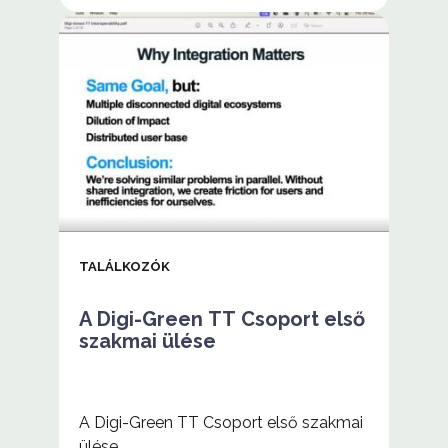
Digi-
Green
TT
csoportos
workshop
TALÁLKOZÓK
A Digi-Green TT Csoport első
szakmai ülése
A Digi-Green TT Csoport első szakmai
ülése