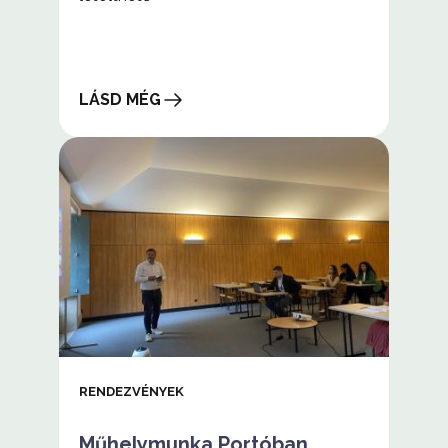
LÁSD MÉG
A
záró
rendezvény
szórólapja
RENDEZVÉNYEK
Műhelymunka Portóban