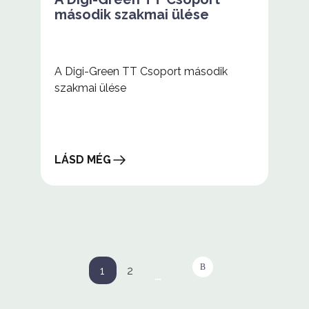
második szakmai ülése
A Digi-Green TT Csoport második
szakmai ülése
LÁSD MÉG
A
Digi-
Green
TT
h2
h3
Csoport
Oldalszámozás
második
1
2
…
szakmai
Következő
Jelenlegi
Oldal
ülése