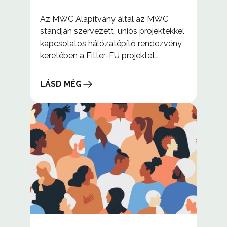
Az MWC Alapítvány által az MWC
standján szervezett, uniós projektekkel
kapcsolatos hálózatépítő rendezvény
keretében a Fitter-EU projektet
sikertörténetként mutatták be.
LÁSD MÉG
EU-
s
projektek
kapcsolatépítési
ülése