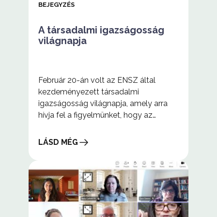
BEJEGYZÉS
A társadalmi igazságosság
világnapja
Február 20-án volt az ENSZ által
kezdeményezett társadalmi
igazságosság világnapja, amely arra
hívja fel a figyelmünket, hogy az
igazságosság fontos. Mindenkinek joga
van a jó élethez, a lehetőségekhez való
LÁSD MÉG
hozzáféréshez, a biztonsághoz és a
A
méltósághoz.
társadalmi
igazságosság
világnapja