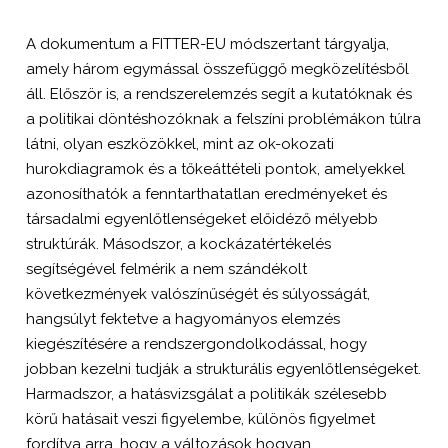
A dokumentum a FITTER-EU módszertant tárgyalja,
amely három egymással összefüggő megközelítésből
áll. Először is, a rendszerelemzés segít a kutatóknak és
a politikai döntéshozóknak a felszíni problémákon túlra
látni, olyan eszközökkel, mint az ok-okozati
hurokdiagramok és a tőkeáttételi pontok, amelyekkel
azonosíthatók a fenntarthatatlan eredményeket és
társadalmi egyenlőtlenségeket előidéző mélyebb
struktúrák. Másodszor, a kockázatértékelés
segítségével felmérik a nem szándékolt
következmények valószínűségét és súlyosságát,
hangsúlyt fektetve a hagyományos elemzés
kiegészítésére a rendszergondolkodással, hogy
jobban kezelni tudják a strukturális egyenlőtlenségeket.
Harmadszor, a hatásvizsgálat a politikák szélesebb
körű hatásait veszi figyelembe, különös figyelmet
fordítva arra, hogy a változások hogyan