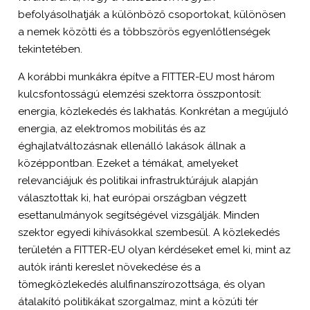
befolyásolhatják a különböző csoportokat, különösen
a nemek közötti és a többszörös egyenlőtlenségek
tekintetében.
A korábbi munkákra építve a FITTER-EU most három
kulcsfontosságú elemzési szektorra összpontosít:
energia, közlekedés és lakhatás. Konkrétan a megújuló
energia, az elektromos mobilitás és az
éghajlatváltozásnak ellenálló lakások állnak a
középpontban. Ezeket a témákat, amelyeket
relevanciájuk és politikai infrastruktúrájuk alapján
választottak ki, hat európai országban végzett
esettanulmányok segítségével vizsgálják. Minden
szektor egyedi kihívásokkal szembesül. A közlekedés
területén a FITTER-EU olyan kérdéseket emel ki, mint az
autók iránti kereslet növekedése és a
tömegközlekedés alulfinanszírozottsága, és olyan
átalakító politikákat szorgalmaz, mint a közúti tér