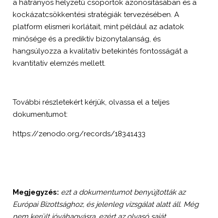
a hátrányos helyzetű csoportok azonosításában és a
kockázatcsökkentési stratégiák tervezésében. A
platform elismeri korlátait, mint például az adatok
minősége és a prediktív bizonytalanság, és
hangsúlyozza a kvalitatív betekintés fontosságát a
kvantitatív elemzés mellett.
További részletekért kérjük, olvassa el a teljes
dokumentumot:
https://zenodo.org/records/18341433
Megjegyzés:
ezt a dokumentumot benyújtották az
Európai Bizottsághoz, és jelenleg vizsgálat alatt áll. Még
nem került jóváhagyásra, ezért az olvasó saját