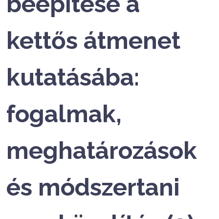
beépítése a
kettős átmenet
kutatásába:
fogalmak,
meghatározások
és módszertani