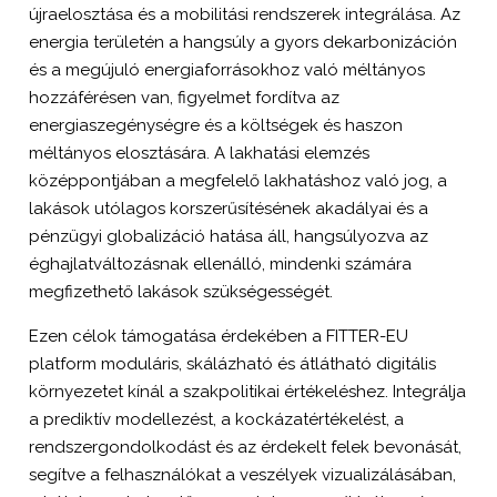
újraelosztása és a mobilitási rendszerek integrálása. Az
energia területén a hangsúly a gyors dekarbonizáción
és a megújuló energiaforrásokhoz való méltányos
hozzáférésen van, figyelmet fordítva az
energiaszegénységre és a költségek és haszon
méltányos elosztására. A lakhatási elemzés
középpontjában a megfelelő lakhatáshoz való jog, a
lakások utólagos korszerűsítésének akadályai és a
pénzügyi globalizáció hatása áll, hangsúlyozva az
éghajlatváltozásnak ellenálló, mindenki számára
megfizethető lakások szükségességét.
Ezen célok támogatása érdekében a FITTER-EU
platform moduláris, skálázható és átlátható digitális
környezetet kínál a szakpolitikai értékeléshez. Integrálja
a prediktív modellezést, a kockázatértékelést, a
rendszergondolkodást és az érdekelt felek bevonását,
segítve a felhasználókat a veszélyek vizualizálásában,