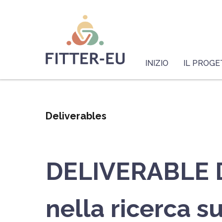
Salta
Logo
al
contenuto
principale
Navigazione
principale
INIZIO
IL PROG
Deliverables
DELIVERABLE D2.
nella ricerca su