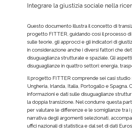
Integrare la giustizia sociale nella ri
Questo documento illustra il concetto di transiz
progetto FITTER, guidando così il processo di r
sulle teorie, gli approcci e gli indicatori di gius
in considerazione anche i diversi fattori che 
disuguaglianza strutturale e spaziale. Gli aspett
disuguaglianze in quattro settori: energia, traspo
Il progetto FITTER comprende sei casi studio na
Ungheria, Irlanda, Italia, Portogallo e Spagna.
informazioni e dati sulle disuguaglianze struttura
la doppia transizione. Nel condurre questa parte 
per valutare le differenze e le somiglianze tra i
narrativa degli argomenti selezionati, accompag
uffici nazionali di statistica e dal set di dati Eur