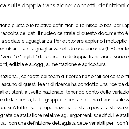
cerca sulla doppia transizione: concetti, definizi
ione giusta e le relative definizioni e fornisce le basi per
accolta dei dati. Il nucleo centrale di questo documento è 
tizia sociale e uguaglianza. Per esplorare appieno i molteplici 
determinano la disuguaglianza nell'Unione europea (UE) cont
i “verdi” e “digitali” del concetto di doppia transizione sono 
rti, edilizia e alloggi, alimentazione e agricoltura.
zionali, condotti dai team di ricerca nazionali del consorz
 Ciascuno di questi team di ricerca ha condotto una ricerca d
li esistenti a livello nazionale, tenendo conto delle variazion
della ricerca, tutti i gruppi di ricerca nazionali hanno utiliz
 paesi. A tutti e sei i gruppi nazionali è stata posta la stess
nata da statistiche relative agli argomenti specifici. Le sta
ostat, con una definizione dettagliata delle variabili per i confr