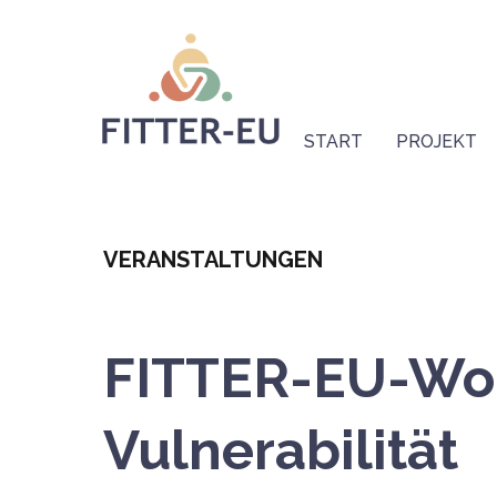
Direkt
Logo
zum
Inhalt
Hauptnavigation
(DE-
START
PROJEKT
Main)
Categoria
VERANSTALTUNGEN
FITTER-EU-Wor
Vulnerabilität