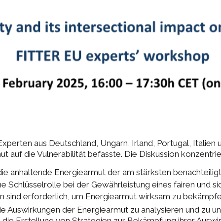
perten aus Deutschland, Ungarn, Irland, Portugal, Italien u
auf die Vulnerabilität befasste. Die Diskussion konzentrier
ie anhaltende Energiearmut der am stärksten benachteilig
 Schlüsselrolle bei der Gewährleistung eines fairen und si
n sind erforderlich, um Energiearmut wirksam zu bekämpf
ie Auswirkungen der Energiearmut zu analysieren und zu 
die Erstellung von Strategien zur Bekämpfung ihrer Auswi