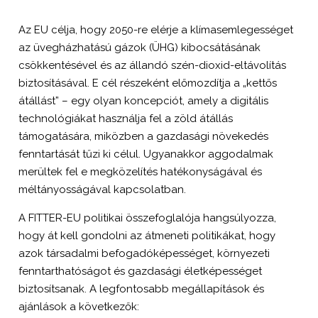
Az EU célja, hogy 2050-re elérje a klímasemlegességet
az üvegházhatású gázok (ÜHG) kibocsátásának
csökkentésével és az állandó szén-dioxid-eltávolítás
biztosításával. E cél részeként előmozdítja a „kettős
átállást” – egy olyan koncepciót, amely a digitális
technológiákat használja fel a zöld átállás
támogatására, miközben a gazdasági növekedés
fenntartását tűzi ki célul. Ugyanakkor aggodalmak
merültek fel e megközelítés hatékonyságával és
méltányosságával kapcsolatban.
A FITTER-EU politikai összefoglalója hangsúlyozza,
hogy át kell gondolni az átmeneti politikákat, hogy
azok társadalmi befogadóképességet, környezeti
fenntarthatóságot és gazdasági életképességet
biztosítsanak. A legfontosabb megállapítások és
ajánlások a következők: