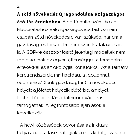
A zöld növekedés újragondolása az igazságos
átállás érdekében
. A nettó nulla szén-dioxid-
kibocsátáshoz való igazságos átálláshoz nem
csupán zöld növekedésre van szükség, hanem a
gazdasági és társadalmi rendszerek átalakítására
is. A GDP-re összpontosító jelenlegi modellek nem
foglalkoznak az egyenlőtlenséggel, a társadalmi
értékekkel és az ökológiai korlátokkal. Az alternatív
keretrendszerek, mint például a „doughnut
economics” (fánk-gazdaságtan), a növekedés
helyett a jólétet helyezik előtérbe, amelyet
technológiai és társadalmi innovációk is
támogatnak. A legfontosabb ajánlások a
következők:
- A helyi közösségek bevonása az inkluzív,
helyalapú átállási stratégiák közös kidolgozásába.