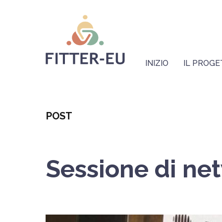
Salta
Logo
al
contenuto
principale
Navigazione
principale
INIZIO
IL PROG
Categoria
POST
Sessione di net