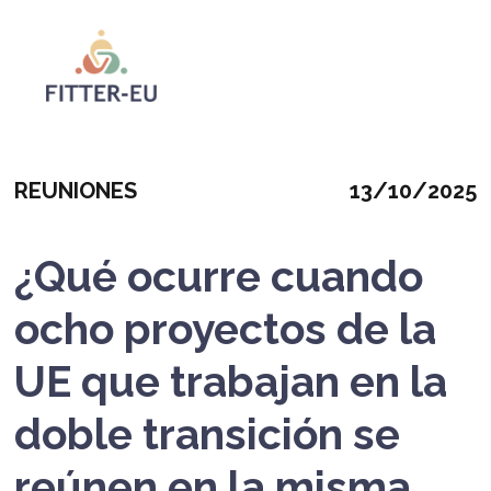
Pasar
al
contenido
Logo
principal
Categoria
Mostrar
REUNIONES
13/10/2025
fecha
¿Qué ocurre cuando
ocho proyectos de la
UE que trabajan en la
doble transición se
reúnen en la misma