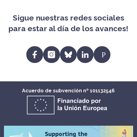
Sigue nuestras redes sociales
para estar al día de los avances!
https:/
https://www.facebook.com/profile.p
https://www.instagram.com/fit
https://bsky.app/profile/
https://www.linke
EU
id=61557720223250
eu.bsky.social
eu/?
viewAsMember=tr
Acuerdo de subvención nº 101132546