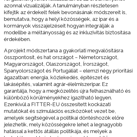
azonnal vizualizálják. A tanulmányban részletesen
kifejtik az érdekelt felek bevonásának módszereit is,
bemutatva, hogy a helyi közösségek, az ipar és a
kormányok visszajelzéseit hogyan integrálják a
modellbe a méltányosság és az inkluzivitás biztosítása
érdekében.
A projekt módszertana a gyakorlati megvalósításra
összpontosít, és hat országot – Németországot,
Magyarországot, Olaszországot, Írországot,
Spanyolországot és Portugáliát – elemzi négy prioritási
ágazatban: energia, közlekedés, építészet és
lakásépítés, valamint agrár-élelmiszeripar. Ez
garantálja, hogy a megközelítés újra felhasználható és
különböző körülményekhez igazítható legyen.
Ezenkívül a FITTER-EU összesített kockázati
mutatókat és szimulációs eszközöket vezet be,
amelyek segítségével a politikai döntéshozók előre
jelezhetik, mely közösségekre lehet a legnagyobb
hatással a kettős átállás politikája, és melyek a