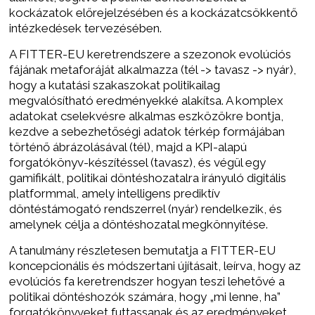
kockázatok előrejelzésében és a kockázatcsökkentő
intézkedések tervezésében.
A FITTER-EU keretrendszere a szezonok evolúciós
fájának metaforáját alkalmazza (tél -> tavasz -> nyár),
hogy a kutatási szakaszokat politikailag
megvalósítható eredményekké alakítsa. A komplex
adatokat cselekvésre alkalmas eszközökre bontja,
kezdve a sebezhetőségi adatok térkép formájában
történő ábrázolásával (tél), majd a KPI-alapú
forgatókönyv-készítéssel (tavasz), és végül egy
gamifikált, politikai döntéshozatalra irányuló digitális
platformmal, amely intelligens prediktív
döntéstámogató rendszerrel (nyár) rendelkezik, és
amelynek célja a döntéshozatal megkönnyítése.
A tanulmány részletesen bemutatja a FITTER-EU
koncepcionális és módszertani újításait, leírva, hogy az
evolúciós fa keretrendszer hogyan teszi lehetővé a
politikai döntéshozók számára, hogy „mi lenne, ha”
forgatókönyveket futtassanak és az eredményeket