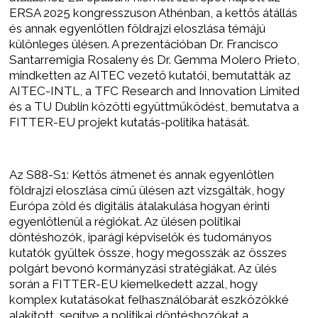
ERSA 2025 kongresszuson Athénban, a kettős átállás
és annak egyenlőtlen földrajzi eloszlása témájú
különleges ülésen. A prezentációban Dr. Francisco
Santarremigia Rosaleny és Dr. Gemma Molero Prieto,
mindketten az AITEC vezető kutatói, bemutatták az
AITEC-INTL, a TFC Research and Innovation Limited
és a TU Dublin közötti együttműködést, bemutatva a
FITTER-EU projekt kutatás-politika hatását.
Az S88-S1: Kettős átmenet és annak egyenlőtlen
földrajzi eloszlása című ülésen azt vizsgálták, hogy
Európa zöld és digitális átalakulása hogyan érinti
egyenlőtlenül a régiókat. Az ülésen politikai
döntéshozók, iparági képviselők és tudományos
kutatók gyűltek össze, hogy megosszák az összes
polgárt bevonó kormányzási stratégiákat. Az ülés
során a FITTER-EU kiemelkedett azzal, hogy
komplex kutatásokat felhasználóbarát eszközökké
alakított, segítve a politikai döntéshozókat a