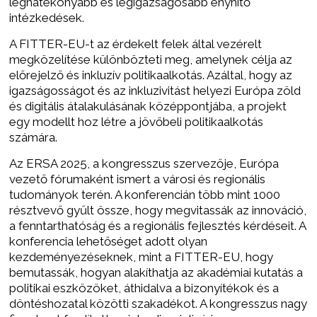
leghatékonyabb és legigazságosabb enyhítő
intézkedések.
A FITTER-EU-t az érdekelt felek által vezérelt
megközelítése különbözteti meg, amelynek célja az
előrejelző és inkluzív politikaalkotás. Azáltal, hogy az
igazságosságot és az inkluzivitást helyezi Európa zöld
és digitális átalakulásának középpontjába, a projekt
egy modellt hoz létre a jövőbeli politikaalkotás
számára.
Az ERSA 2025, a kongresszus szervezője, Európa
vezető fórumaként ismert a városi és regionális
tudományok terén. A konferencián több mint 1000
résztvevő gyűlt össze, hogy megvitassák az innováció,
a fenntarthatóság és a regionális fejlesztés kérdéseit. A
konferencia lehetőséget adott olyan
kezdeményezéseknek, mint a FITTER-EU, hogy
bemutassák, hogyan alakíthatja az akadémiai kutatás a
politikai eszközöket, áthidalva a bizonyítékok és a
döntéshozatal közötti szakadékot. A kongresszus nagy