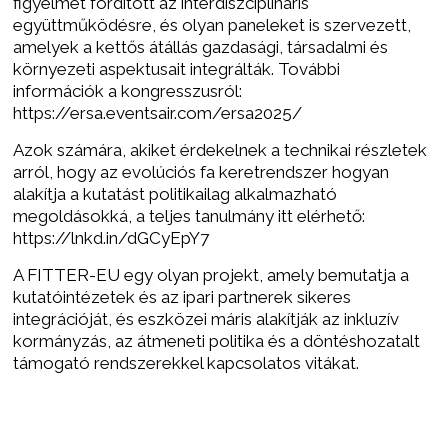
figyelmet fordított az interdiszciplináris
együttműködésre, és olyan paneleket is szervezett,
amelyek a kettős átállás gazdasági, társadalmi és
környezeti aspektusait integrálták. További
információk a kongresszusról:
https://ersa.eventsair.com/ersa2025/
Azok számára, akiket érdekelnek a technikai részletek
arról, hogy az evolúciós fa keretrendszer hogyan
alakítja a kutatást politikailag alkalmazható
megoldásokká, a teljes tanulmány itt elérhető:
https://lnkd.in/dGCyEpY7
A FITTER-EU egy olyan projekt, amely bemutatja a
kutatóintézetek és az ipari partnerek sikeres
integrációját, és eszközei máris alakítják az inkluzív
kormányzás, az átmeneti politika és a döntéshozatalt
támogató rendszerekkel kapcsolatos vitákat.