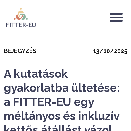
Ugrás
a
tartalomra
Logo
Categoria
Mostrar
BEJEGYZÉS
13/10/2025
fecha
A kutatások
gyakorlatba ültetése:
a FITTER-EU egy
méltányos és inkluzív
kettős átállást vázol