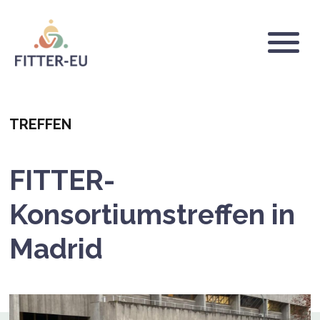
Direkt
zum
Inhalt
Logo
Categoria
TREFFEN
FITTER-
Konsortiumstreffen in
Madrid