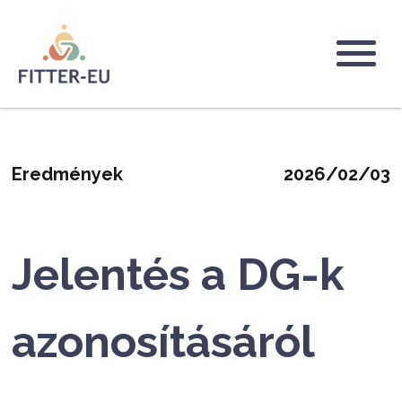
Ugrás
a
tartalomra
Logo
Eredmények
2026/02/03
Jelentés a DG-k
azonosításáról