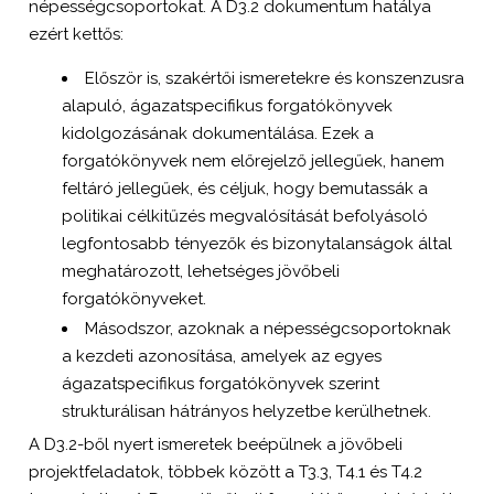
népességcsoportokat. A D3.2 dokumentum hatálya
ezért kettős:
Először is, szakértői ismeretekre és konszenzusra
alapuló, ágazatspecifikus forgatókönyvek
kidolgozásának dokumentálása. Ezek a
forgatókönyvek nem előrejelző jellegűek, hanem
feltáró jellegűek, és céljuk, hogy bemutassák a
politikai célkitűzés megvalósítását befolyásoló
legfontosabb tényezők és bizonytalanságok által
meghatározott, lehetséges jövőbeli
forgatókönyveket.
Másodszor, azoknak a népességcsoportoknak
a kezdeti azonosítása, amelyek az egyes
ágazatspecifikus forgatókönyvek szerint
strukturálisan hátrányos helyzetbe kerülhetnek.
A D3.2-ből nyert ismeretek beépülnek a jövőbeli
projektfeladatok, többek között a T3.3, T4.1 és T4.2