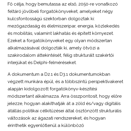
Fő célja, hogy bemutassa az első, 2050-re vonatkozó
feltáró jövőbeli forgatókönyveket, amelyeket négy
kulcsfontosságú szektorban dolgoztak ki:
mezőgazdaság és élelmiszeripar, energia, közlekedés
és mobilitás, valamint lakhatás és épített környezet.
Ezeket a forgatókönyveket egy olyan módszertan
alkalmazásával dolgozták ki, amely ötvözi a
szakirodalom áttekintését, félig strukturált szakértői
interjúkat és Delphi-felméréseket.
A dokumentum a D2.1 és D3.1 dokumentumokban
végzett munkára épül, és a többszintű perspektívakeret
alapján kidolgozott forgatókönyv-készítési
módszertant alkalmazza. Arra összpontosít, hogy előre
jelezze, hogyan alakíthatják át a zöld és/vagy digitális
átállás politikai célkitűzései által ösztönzött strukturális
változások az ágazati rendszereket, és hogyan
érinthetik egyenlőtlenül a különböző