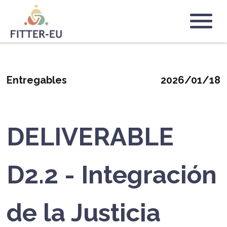
Pasar
al
Logo
contenido
principal
Entregables
2026/01/18
DELIVERABLE
D2.2 - Integración
de la Justicia