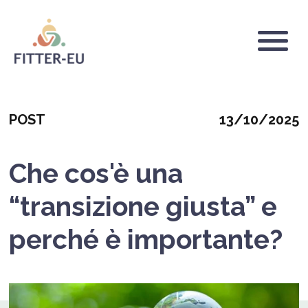
Salta
al
contenuto
Logo
principale
Categoria
Mostrar
POST
13/10/2025
fecha
Che cos'è una
“transizione giusta” e
perché è importante?