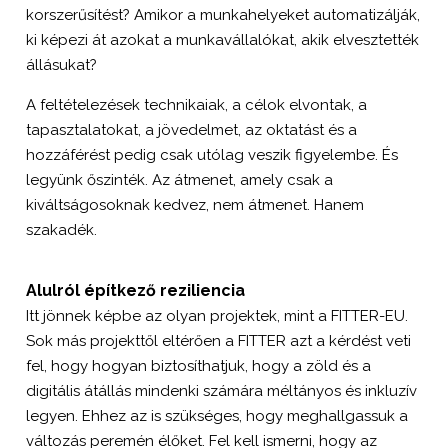
korszerűsítést? Amikor a munkahelyeket automatizálják,
ki képezi át azokat a munkavállalókat, akik elvesztették
állásukat?
A feltételezések technikaiak, a célok elvontak, a
tapasztalatokat, a jövedelmet, az oktatást és a
hozzáférést pedig csak utólag veszik figyelembe. És
legyünk őszinték. Az átmenet, amely csak a
kiváltságosoknak kedvez, nem átmenet. Hanem
szakadék.
Alulról építkező reziliencia
Itt jönnek képbe az olyan projektek, mint a FITTER-EU.
Sok más projekttől eltérően a FITTER azt a kérdést veti
fel, hogy hogyan biztosíthatjuk, hogy a zöld és a
digitális átállás mindenki számára méltányos és inkluzív
legyen. Ehhez az is szükséges, hogy meghallgassuk a
változás peremén élőket. Fel kell ismerni, hogy az