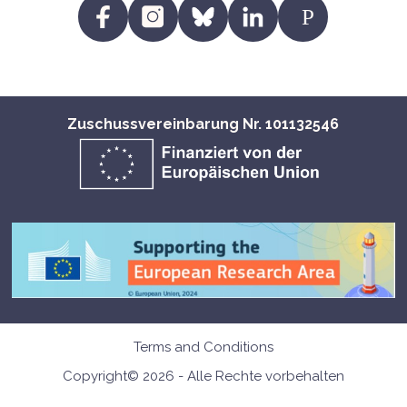
https:/
https://www.facebook.com/profile.p
https://www.instagram.com/fit
https://bsky.app/profile/
https://www.linke
EU
id=61557720223250
eu.bsky.social
eu/?
viewAsMember=tr
Zuschussvereinbarung Nr. 101132546
Terms and Conditions
Copyright© 2026 - Alle Rechte vorbehalten