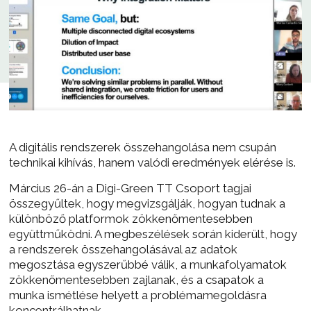
A digitális rendszerek összehangolása nem csupán
technikai kihívás, hanem valódi eredmények elérése is.
Március 26-án a Digi-Green TT Csoport tagjai
összegyűltek, hogy megvizsgálják, hogyan tudnak a
különböző platformok zökkenőmentesebben
együttműködni. A megbeszélések során kiderült, hogy
a rendszerek összehangolásával az adatok
megosztása egyszerűbbé válik, a munkafolyamatok
zökkenőmentesebben zajlanak, és a csapatok a
munka ismétlése helyett a problémamegoldásra
koncentrálhatnak.