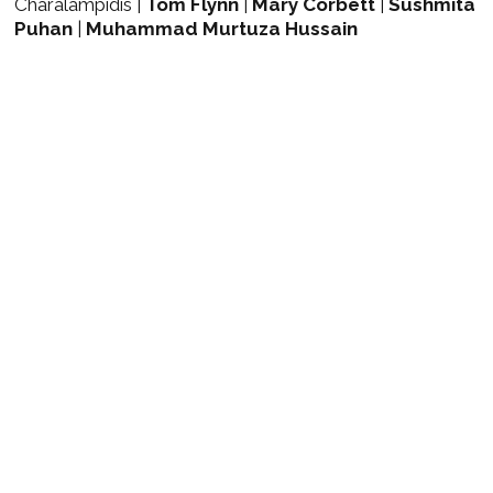
Charalampidis |
Tom Flynn
|
Mary Corbett
|
Sushmita
Puhan
|
Muhammad Murtuza Hussain