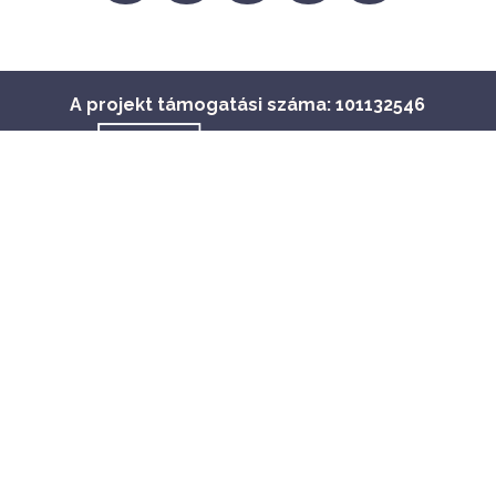
viewAsMember=tr
A projekt támogatási száma: 101132546
Terms and Conditions
Copyright© 2026 - Minden jog fenntartva
Adatvédelmi Irányelvek