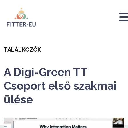
Ugrás
a
tartalomra
Logo
Categoria
TALÁLKOZÓK
A Digi-Green TT
Csoport első szakmai
ülése