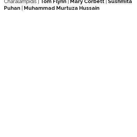
Charalampidis |
Tom Flynn
|
Mary Corbett
|
Sushmita
Puhan
|
Muhammad Murtuza Hussain