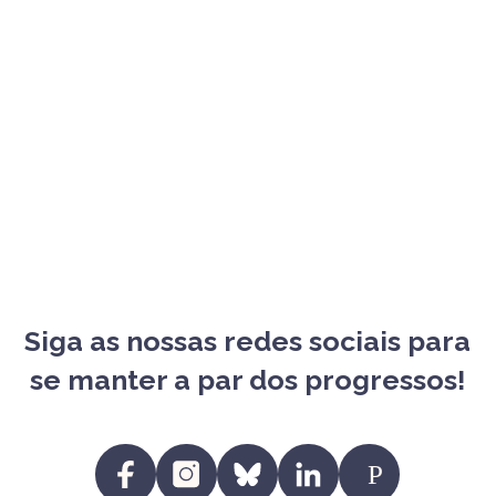
Siga as nossas redes sociais para
se manter a par dos progressos!
https:/
https://www.facebook.com/profile.p
https://www.instagram.com/fit
https://bsky.app/profile/
https://www.linke
EU
id=61557720223250
eu.bsky.social
eu/?