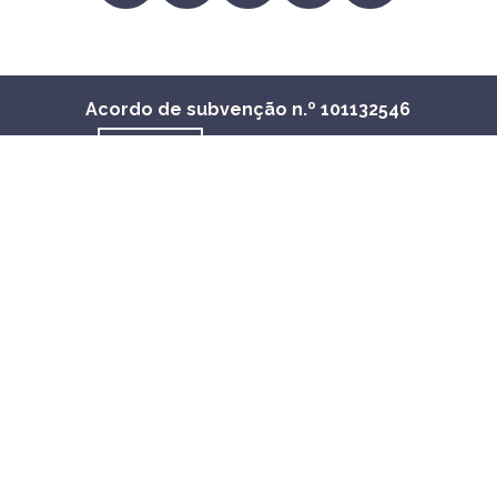
viewAsMember=tr
Acordo de subvenção n.º 101132546
Terms and Conditions
Copyright© 2026 - Todos os direitos reservados
Política de Privacidade e Cookies