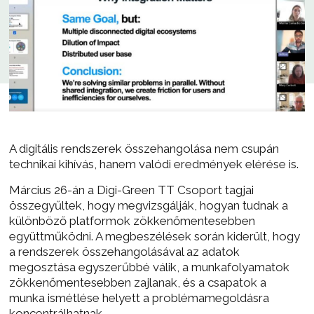
A digitális rendszerek összehangolása nem csupán
technikai kihívás, hanem valódi eredmények elérése is.
Március 26-án a Digi-Green TT Csoport tagjai
összegyűltek, hogy megvizsgálják, hogyan tudnak a
különböző platformok zökkenőmentesebben
együttműködni. A megbeszélések során kiderült, hogy
a rendszerek összehangolásával az adatok
megosztása egyszerűbbé válik, a munkafolyamatok
zökkenőmentesebben zajlanak, és a csapatok a
munka ismétlése helyett a problémamegoldásra
koncentrálhatnak.