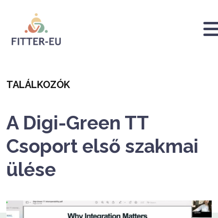
Passar
para
o
Logo
conteúdo
principal
Categoria
TALÁLKOZÓK
A Digi-Green TT
Csoport első szakmai
ülése