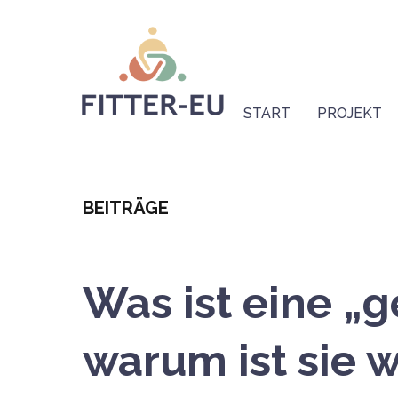
Direkt
Logo
zum
Inhalt
Hauptnavigation
(DE-
START
PROJEKT
Main)
Categoria
BEITRÄGE
Was ist eine „
warum ist sie w