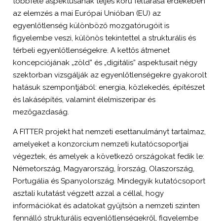
többféle aspektusának teljes körű feltárása érdekében
az elemzés a mai Európai Unióban (EU) az
egyenlőtlenség különböző mozgatórugóit is
figyelembe veszi, különös tekintettel a strukturális és
térbeli egyenlőtlenségekre. A kettős átmenet
koncepciójának „zöld” és „digitális” aspektusait négy
szektorban vizsgálják az egyenlőtlenségekre gyakorolt
hatásuk szempontjából: energia, közlekedés, építészet
és lakásépítés, valamint élelmiszeripar és
mezőgazdaság.
A FITTER projekt hat nemzeti esettanulmányt tartalmaz,
amelyeket a konzorcium nemzeti kutatócsoportjai
végeztek, és amelyek a következő országokat fedik le:
Németország, Magyarország, Írország, Olaszország,
Portugália és Spanyolország. Mindegyik kutatócsoport
asztali kutatást végzett azzal a céllal, hogy
információkat és adatokat gyűjtsön a nemzeti szinten
fennálló strukturális egyenlőtlenségekről, figyelembe