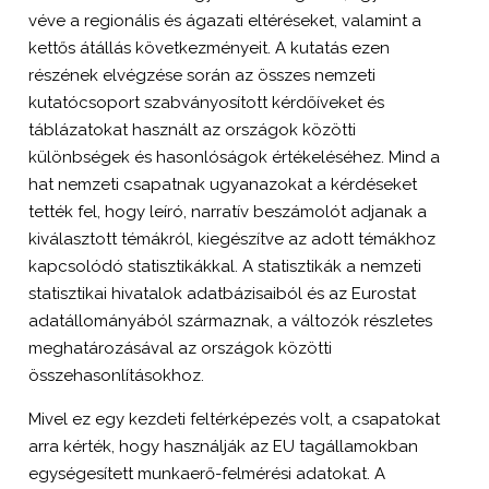
véve a regionális és ágazati eltéréseket, valamint a
kettős átállás következményeit. A kutatás ezen
részének elvégzése során az összes nemzeti
kutatócsoport szabványosított kérdőíveket és
táblázatokat használt az országok közötti
különbségek és hasonlóságok értékeléséhez. Mind a
hat nemzeti csapatnak ugyanazokat a kérdéseket
tették fel, hogy leíró, narratív beszámolót adjanak a
kiválasztott témákról, kiegészítve az adott témákhoz
kapcsolódó statisztikákkal. A statisztikák a nemzeti
statisztikai hivatalok adatbázisaiból és az Eurostat
adatállományából származnak, a változók részletes
meghatározásával az országok közötti
összehasonlításokhoz.
Mivel ez egy kezdeti feltérképezés volt, a csapatokat
arra kérték, hogy használják az EU tagállamokban
egységesített munkaerő-felmérési adatokat. A