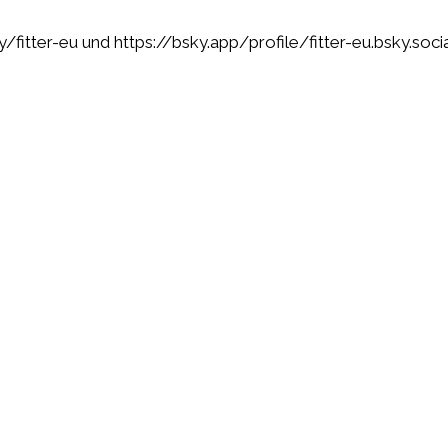
/fitter-eu
und
https://bsky.app/profile/fitter-eu.bsky.socia