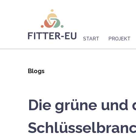
Direkt
Logo
zum
Inhalt
Hauptnavigation
(DE-
START
PROJEKT
Main)
Blogs
Die grüne und 
Schlüsselbran