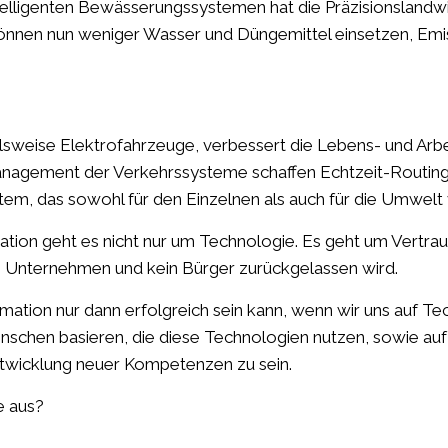
ntelligenten Bewässerungssystemen hat die Präzisionslandwi
können nun weniger Wasser und Düngemittel einsetzen, Emiss
ielsweise Elektrofahrzeuge, verbessert die Lebens- und A
anagement der Verkehrssysteme schaffen Echtzeit-Routing, 
tem, das sowohl für den Einzelnen als auch für die Umwelt vo
rmation geht es nicht nur um Technologie. Es geht um Ver
in Unternehmen und kein Bürger zurückgelassen wird.
ation nur dann erfolgreich sein kann, wenn wir uns auf Tec
nschen basieren, die diese Technologien nutzen, sowie auf 
ntwicklung neuer Kompetenzen zu sein.
e aus?