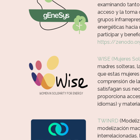
examinando tanto l
acceso y la toma d
grupos infrarrepre
energéticas hacia 
participar y benef
https://zenodo.o
WISE (Mujeres Soli
madres solteras, l
que estas mujeres
comprensión de la
satisfagan sus nec
proporciona acceso
idiomas) y materia
TWINRD
(Modeliza
modelización macr
interrelacionadas