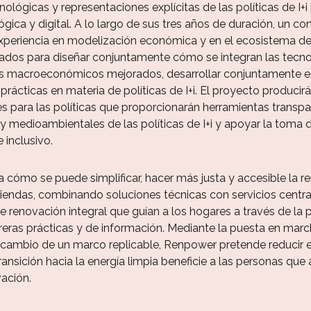
nológicas y representaciones explícitas de las políticas de I+
gica y digital. A lo largo de sus tres años de duración, un co
eriencia en modelización económica y en el ecosistema de I+
ados para diseñar conjuntamente cómo se integran las tecnol
os macroeconómicos mejorados, desarrollar conjuntamente esc
ácticas en materia de políticas de I+i. El proyecto produci
tes para las políticas que proporcionarán herramientas transp
 medioambientales de las políticas de I+i y apoyar la toma 
e inclusivo.
cómo se puede simplificar, hacer más justa y accesible la re
viendas, combinando soluciones técnicas con servicios centr
renovación integral que guían a los hogares a través de la pl
reras prácticas y de información. Mediante la puesta en marc
rcambio de un marco replicable, Renpower pretende reducir e
transición hacia la energía limpia beneficie a las personas 
ación.