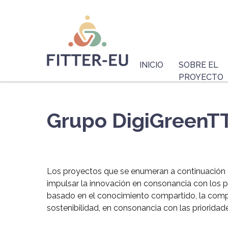
Pasar
Logo
al
contenido
principal
Navegación
Principal
INICIO
SOBRE EL
PROYECTO
Grupo DigiGreenT
Los proyectos que se enumeran a continuación 
impulsar la innovación en consonancia con los pri
basado en el conocimiento compartido, la compre
sostenibilidad, en consonancia con las prioridad