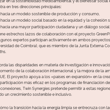
zar en la sostenibilidad medioambiental y el bienestar social 
ra en tres direcciones principales:
hacia un modelo sostenible de producción y consumo,
hacia un modelo social basado en la equidad y la cohesión so
hacia una mayor participación ciudadana y un diálogo social
e estrechos lazos de colaboración con el proyecto GreenPa
algunos expertos participan activamente en ambos proyectos, 
iversidad de Coimbra), que es miembro de la Junta Externa 
ths.
rda las disparidades en materia de investigación e innovaci
omento de la colaboración internacional y la mejora de la arm
 UE. El proyecto apoya a los «países en expansión» en la cr
participación más eficaz en los programas de financiación de 
conexiones, Twin Synergies pretende permitir a estas regiones
do un crecimiento sostenible e inclusivo.
ómo la transición hacia la energía limpia se entrecruza con l