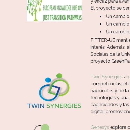
y eficaz para avan
El proyecto se cent
Un cambio 
Un cambio 
Un cambio 
FITTER-UE mantien
interés. Además, 
Sociales de la Un
proyecto GreenPa
Twin Synergies
abo
competencias, el f
nacionales y de la
tecnologías y una 
capacidades y las 
digital, promovien
Genesys
explora c