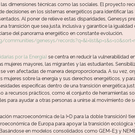
as dimensiones técnicas como las sociales. El proyecto recopi
e decisiones en los sistemas energéticos para identificar las
sentados. Al poner de relieve estas disparidades, Genesys pre
una transición que sea justa, inclusiva y garantice la igual
iciarse del panorama energético en constante evolución.
rg/communities/genesys/records?q=&l=list&p=1&s=10&sort=
darias por la Energía)
se centra en reducir la vulnerabilidad e
as mujeres mayores, las migrantes y las estudiantes. Sensibiliz
 se ven afectadas de manera desproporcionada. A su vez, or
s mujeres sobre la energía y sus derechos energéticos, y pa
esidades específicas dentro de una transición energética ju
 a recursos prácticos, como el conjunto de herramientas sobr
les para ayudar a otras personas a unirse al movimiento de so
ción macroeconómica de la I+D para la doble transición) tie
oeconómica de Europa para apoyar la transición ecológica y
. Basándose en modelos consolidados como GEM-E3 y NEMESI