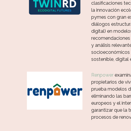
clasificaciones tec
la innovación ecoló
pymes con gran exp
diálogos estructur
digital) en model
recomendaciones pr
y análisis relevan
socioeconómicos y
sostenible, digital 
Renpower
examina 
propietarios de vi
prueba modelos de 
eliminando las bar
europeos y el inte
garantizar que la 
procesos de renov