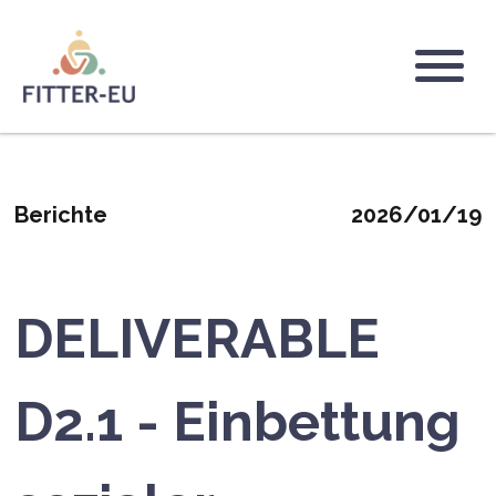
Salta
al
contenuto
Logo
principale
Berichte
2026/01/19
DELIVERABLE
D2.1 - Einbettung