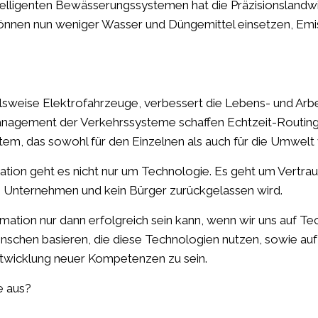
ntelligenten Bewässerungssystemen hat die Präzisionslandwi
können nun weniger Wasser und Düngemittel einsetzen, Emiss
ielsweise Elektrofahrzeuge, verbessert die Lebens- und A
anagement der Verkehrssysteme schaffen Echtzeit-Routing, 
tem, das sowohl für den Einzelnen als auch für die Umwelt vo
rmation geht es nicht nur um Technologie. Es geht um Ver
in Unternehmen und kein Bürger zurückgelassen wird.
ation nur dann erfolgreich sein kann, wenn wir uns auf Tec
nschen basieren, die diese Technologien nutzen, sowie auf 
ntwicklung neuer Kompetenzen zu sein.
e aus?