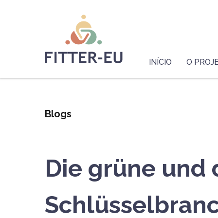
Passar
Logo
para
o
conteúdo
principal
Navegação
principal
INÍCIO
O PROJ
Blogs
Die grüne und 
Schlüsselbran