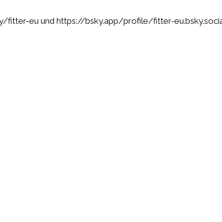
/fitter-eu
und
https://bsky.app/profile/fitter-eu.bsky.socia