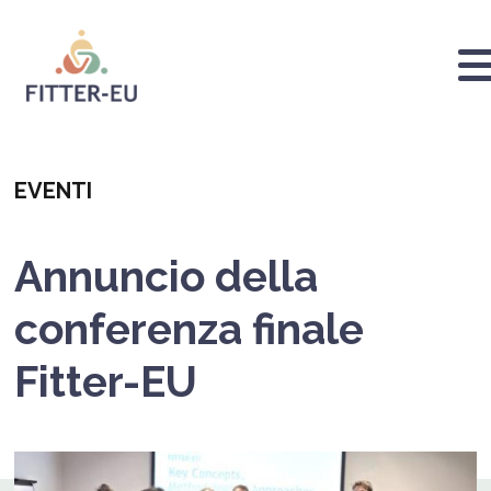
Direkt
zum
Inhalt
Logo
Categoria
EVENTI
Annuncio della
conferenza finale
Fitter-EU