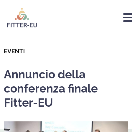
Ugrás
a
tartalomra
Logo
Categoria
EVENTI
Annuncio della
conferenza finale
Fitter-EU