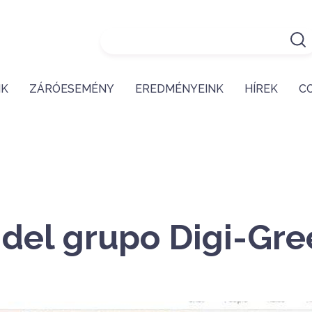
NK
ZÁRÓESEMÉNY
EREDMÉNYEINK
HÍREK
C
 del grupo Digi-Gr